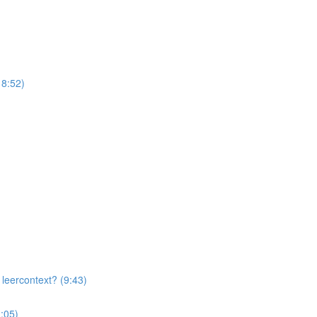
18:52)
 leercontext? (9:43)
1:05)