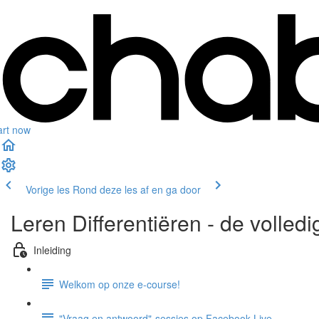
art now
Vorige les
Rond deze les af en ga door
Leren Differentiëren - de volled
Inleiding
Welkom op onze e-course!
"Vraag en antwoord"-sessies op Facebook Live